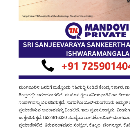
ಮಂಗಳೂರಿನ ಜನರಿಗೆ ಮತ್ತೊಂದು ಸಿಹಿಸುದ್ದಿ ನೀಡಿದೆ ಕೇಂದ್ರ ಸರ್ಕಾರ,
ಶೀಘ್ರದಲ್ಲೇ ಆರಂಭವಾಗಲಿದೆ. ಈ ಹೊಸ ರೈಲು ತಮಿಳುನಾಡಿನಿಂದ ಕೇರಳದ 
ಸಂಪರ್ಕವನ್ನು ಬಲಪಡಿಸುತ್ತದೆ. ನಾಗರಕೋಯಿಲ್-ಮಂಗಳೂರು ಅಮೃತ್ ಭಾರತ್
ಪ್ರಯಾಣಿಸುವ ಅವಕಾಶವನ್ನು ನೀಡಲಿದೆ. ಇದು ಪ್ರವಾಸೋದ್ಯಮ, ಮೀನುಗಾರಿ
ಉತ್ತೇಜಿಸುತ್ತದೆ.16329/16330 ಸಂಖ್ಯೆಯ ನಾಗರಕೋಯಿಲ್-ಮಂಗಳೂರು-ನ
ಪ್ರಯಾಣಿಸಲಿದೆ. ತಿರುವನಂತಪುರಂ ಸೆಂಟ್ರಲ್, ಕೊಲ್ಲಂ, ಚೆಂಗನ್ನೂರ್, 