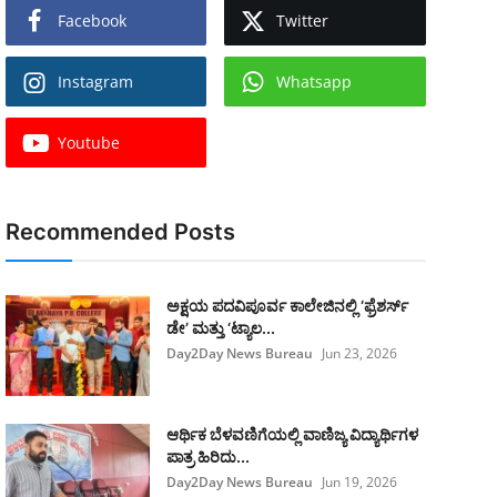
Facebook
Twitter
Instagram
Whatsapp
Youtube
Recommended Posts
ಅಕ್ಷಯ ಪದವಿಪೂರ್ವ ಕಾಲೇಜಿನಲ್ಲಿ ‘ಫ್ರೆಶರ್ಸ್
ಡೇ’ ಮತ್ತು ‘ಟ್ಯಾಲ...
Day2Day News Bureau
Jun 23, 2026
​ಆರ್ಥಿಕ ಬೆಳವಣಿಗೆಯಲ್ಲಿ ವಾಣಿಜ್ಯ ವಿದ್ಯಾರ್ಥಿಗಳ
ಪಾತ್ರ ಹಿರಿದು...
Day2Day News Bureau
Jun 19, 2026