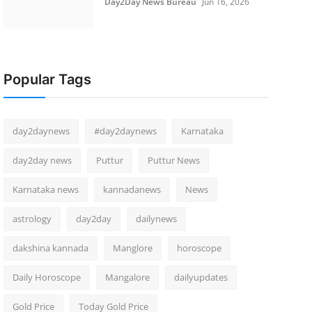
Day2Day News Bureau
Jun 16, 2026
Popular Tags
day2daynews
#day2daynews
Karnataka
day2day news
Puttur
Puttur News
Karnataka news
kannadanews
News
astrology
day2day
dailynews
dakshina kannada
Manglore
horoscope
Daily Horoscope
Mangalore
dailyupdates
Gold Price
Today Gold Price