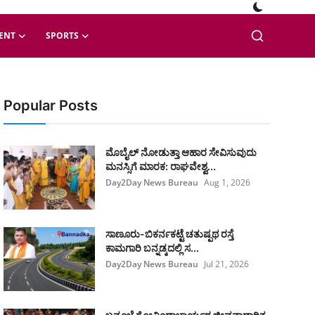
ENT
SPORTS
Popular Posts
ಮೊಬೈಲ್ ನೋಡುತ್ತಾ ಆಹಾರ ಸೇವಿಸುವುದು
ಮನಸ್ಸಿಗೆ ಮಾರಕ: ರಾಘವೇಶ್ವ...
Day2Day News Bureau
Aug 1, 2026
ಸಾಣೂರು-ಬಿಕರ್ನಕಟ್ಟೆ ಚತುಷ್ಪಥ ರಸ್ತೆ
ಕಾಮಗಾರಿ ಬನ್ನಡ್ಕದಲ್ಲಿ ಸ...
Day2Day News Bureau
Jul 21, 2026