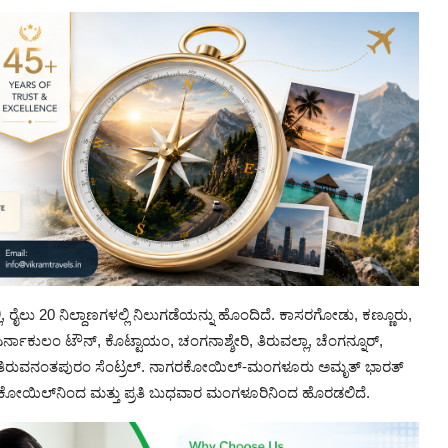
 20 ನಿಲ್ದಾಣಗಳಲ್ಲಿ ನಿಲುಗಡೆಯನ್ನು ಹೊಂದಿದೆ. ಕಾಸರಗೋಡು, ಕಣ್ಣೂರು,
್ನಾಕುಲಂ ಟೌನ್, ಕೊಟ್ಟಾಯಂ, ಚಂಗನಾಶ್ಶೇರಿ, ತಿರುವಲ್ಲಾ, ಚೆಂಗನ್ನೂರ್,
್ಕಳ, ತಿರುವನಂತಪುರಂ ಸೆಂಟ್ರಲ್. ನಾಗರಕೋಯಿಲ್-ಮಂಗಳೂರು ಅಮೃತ್ ಭಾರತ್
ನಾಗರಕೋಯಿಲ್‌ನಿಂದ ಮತ್ತು ಪ್ರತಿ ಬುಧವಾರ ಮಂಗಳೂರಿನಿಂದ ಹೊರಡಲಿದೆ.