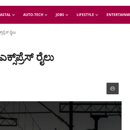
ASTAL
AUTO-TECH
JOBS
LIFESTYLE
ENTERTAINM
ಪ್ರೆಸ್ ರೈಲು
್‌ಪ್ರೆಸ್ ರೈಲು