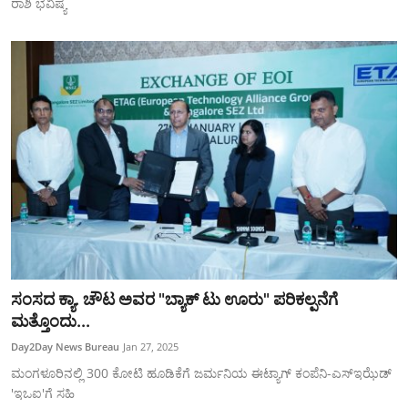
ರಾಶಿ ಭವಿಷ್ಯ
ಸಂಸದ ಕ್ಯಾ. ಚೌಟ ಅವರ "ಬ್ಯಾಕ್ ಟು ಊರು" ಪರಿಕಲ್ಪನೆಗೆ
ಮತ್ತೊಂದು...
Day2Day News Bureau
Jan 27, 2025
ಮಂಗಳೂರಿನಲ್ಲಿ 300 ಕೋಟಿ ಹೂಡಿಕೆಗೆ ಜರ್ಮನಿಯ ಈಟ್ಯಾಗ್ ಕಂಪೆನಿ-ಎಸ್ಇಝೆಡ್
'ಇಒಐ'ಗೆ ಸಹಿ