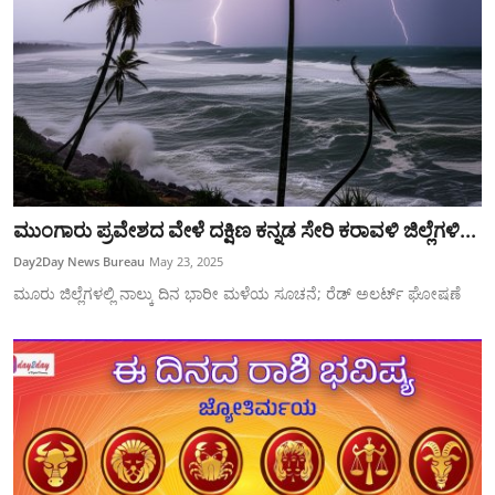
ಮುಂಗಾರು ಪ್ರವೇಶದ ವೇಳೆ ದಕ್ಷಿಣ ಕನ್ನಡ ಸೇರಿ ಕರಾವಳಿ ಜಿಲ್ಲೆಗಳಿ...
Day2Day News Bureau
May 23, 2025
ಮೂರು ಜಿಲ್ಲೆಗಳಲ್ಲಿ ನಾಲ್ಕು ದಿನ ಭಾರೀ ಮಳೆಯ ಸೂಚನೆ; ರೆಡ್‌ ಅಲರ್ಟ್‌ ಘೋಷಣೆ