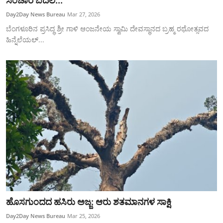
ಸಂಚಾರ ಬದಲ...
SPORTS
Day2Day News Bureau
Mar 27, 2026
ಬೆಂಗಳೂರಿನ ಪ್ರಸಿದ್ಧ ಶ್ರೀ ಗಾಳಿ ಆಂಜನೇಯ ಸ್ವಾಮಿ ದೇವಸ್ಥಾನದ ಬ್ರಹ್ಮ ರಥೋತ್ಸವದ
ಹಿನ್ನೆಲೆಯಲ್...
ಹೊಸಗುಂದದ ಹಸಿರು ಅಜ್ಜ: ಆರು ಶತಮಾನಗಳ ಸಾಕ್ಷಿ
Day2Day News Bureau
Mar 25, 2026