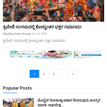
ತ್ರಿವೇಣಿ ಸಂಗಮದಲ್ಲಿ ಕೋಟ್ಯಂತರ ಭಕ್ತರ ಸಮಾಗಮ!
Day2Day News Bureau
Jan 13, 2025
ತ್ರಿವೇಣಿ ಸಂಗಮದಲ್ಲಿ ಕೋಟ್ಯಂತರ ಭಕ್ತರ ಸಮಾಗಮ!
1
2
3
›
»
Popular Posts
ಮೊಬೈಲ್ ನೋಡುತ್ತಾ ಆಹಾರ ಸೇವಿಸುವುದು ಮನಸ್ಸಿಗೆ
ಮಾರಕ: ರಾಘವೇಶ್ವ...