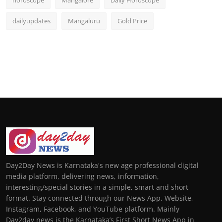
horoscope
Mangalore
Daily Horoscope
dailyupdates
Mangaluru
Gold Price
Day2Day News is Karnataka's new age professional digital
media platform, delivering news, information,
interesting/special stories in a simple, smart and short
format. Stay connected through our News App, Website,
Instagram, Facebook, and YouTube platform. Mainly
Day2day news is the Karnataka’s First Short News App in