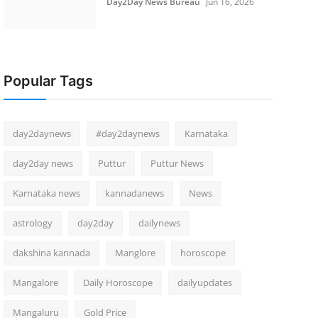
Day2Day News Bureau
Jun 16, 2026
Popular Tags
day2daynews
#day2daynews
Karnataka
day2day news
Puttur
Puttur News
Karnataka news
kannadanews
News
astrology
day2day
dailynews
dakshina kannada
Manglore
horoscope
Mangalore
Daily Horoscope
dailyupdates
Mangaluru
Gold Price