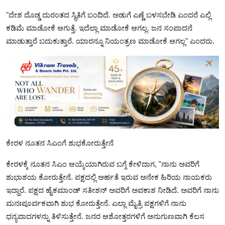
"ದೇಶ ದೊಡ್ಡ ದುರಂತದ ಸ್ಥಿತಿಗೆ ಬಂದಿದೆ. ಅಡುಗೆ ಎಣ್ಣೆ ಬಳಸಬೇಡಿ ಎಂದರೆ ಎಲ್ಲಿ
ಕಡಿಮೆ ಮಾಡೋಕೆ ಆಗುತ್ತೆ. ಇದೆಲ್ಲಾ ಮಾಡೋಕೆ ಆಗಲ್ಲ. ಜನ ಸಂಪಾದನೆ
ಮಾಡುತ್ತಾರೆ ಬದುಕುತ್ತಾರೆ. ಯಾರನ್ನೂ ನಿಯಂತ್ರಣ ಮಾಡೋಕೆ ಆಗಲ್ಲ" ಎಂದರು.
ಕೇರಳ ನೂತನ ಸಿಎಂಗೆ ಶುಭಕೋರುತ್ತೇನೆ
ಕೇರಳಕ್ಕೆ ನೂತನ ಸಿಎಂ ಆಯ್ಕೆಯಾಗಿರುವ ಬಗ್ಗೆ ಕೇಳಿದಾಗ, "ನಾನು ಅವರಿಗೆ
ಶುಭಾಶಯ ಕೋರುತ್ತೇನೆ. ಪಕ್ಷದಲ್ಲಿ ಅರ್ಹತೆ ಇರುವ ಅನೇಕ ಹಿರಿಯ ನಾಯಕರು
ಇದ್ದಾರೆ‌. ಪಕ್ಷದ ಹೈಕಮಾಂಡ್ ಸತೀಶನ್ ಅವರಿಗೆ ಅವಕಾಶ ನೀಡಿದೆ. ಅವರಿಗೆ ನಾನು
ಮನಃಪೂರ್ವಕವಾಗಿ ಶುಭ ಕೋರುತ್ತೇನೆ. ಎಲ್ಲಾ ಮೈತ್ರಿ ಪಕ್ಷಗಳಿಗೆ ನಾನು
ಧನ್ಯವಾದಗಳನ್ನು ತಿಳಿಸುತ್ತೇನೆ. ಜನರ ಆಶೋತ್ತರಗಳಿಗೆ ಅನುಗುಣವಾಗಿ ಕೆಲಸ