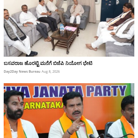
ಬಸವರಾಜ ಹೊರಟ್ಟಿ ಮನೆಗೆ ಬಿಜೆಪಿ ನಿಯೋಗ ಭೇಟಿ
Day2Day News Bureau
Aug 8, 2026