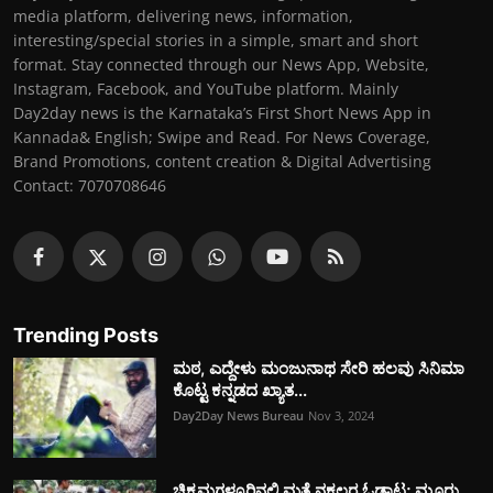
media platform, delivering news, information,
interesting/special stories in a simple, smart and short
format. Stay connected through our News App, Website,
Instagram, Facebook, and YouTube platform. Mainly
Day2day news is the Karnataka’s First Short News App in
Kannada& English; Swipe and Read. For News Coverage,
Brand Promotions, content creation & Digital Advertising
Contact: 7070708646
Trending Posts
ಮಠ, ಎದ್ದೇಳು ಮಂಜುನಾಥ ಸೇರಿ ಹಲವು ಸಿನಿಮಾ
ಕೊಟ್ಟ ಕನ್ನಡದ ಖ್ಯಾತ...
Day2Day News Bureau
Nov 3, 2024
ಚಿಕ್ಕಮಗಳೂರಿನಲ್ಲಿ ಮತ್ತೆ ನಕ್ಸಲರ ಓಡಾಟ; ಮೂರು