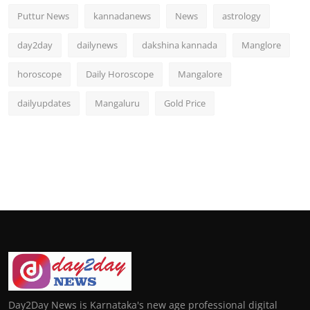
Puttur News
kannadanews
News
astrology
day2day
dailynews
dakshina kannada
Manglore
horoscope
Daily Horoscope
Mangalore
dailyupdates
Mangaluru
Gold Price
Day2Day News is Karnataka's new age professional digital