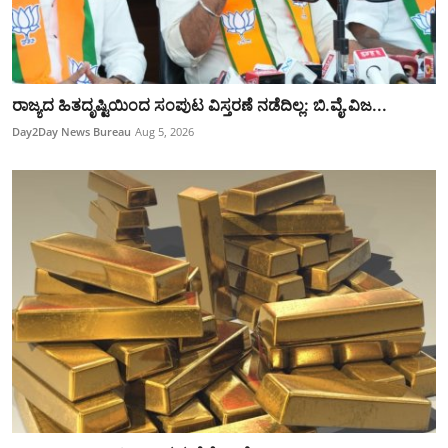
ರಾಜ್ಯದ ಹಿತದೃಷ್ಟಿಯಿಂದ ಸಂಪುಟ ವಿಸ್ತರಣೆ ನಡೆದಿಲ್ಲ: ಬಿ.ವೈ.ವಿಜ...
Day2Day News Bureau
Aug 5, 2026