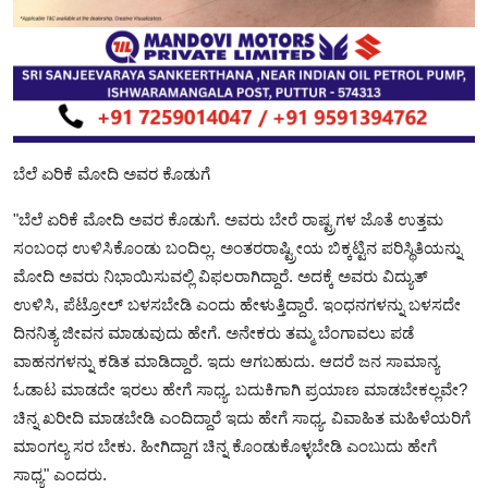
ಬೆಲೆ ಏರಿಕೆ ಮೋದಿ ಅವರ ಕೊಡುಗೆ
"ಬೆಲೆ ಏರಿಕೆ ಮೋದಿ ಅವರ ಕೊಡುಗೆ. ಅವರು ಬೇರೆ ರಾಷ್ಟ್ರಗಳ ಜೊತೆ ಉತ್ತಮ
ಸಂಬಂಧ ಉಳಿಸಿಕೊಂಡು ಬಂದಿಲ್ಲ. ಅಂತರರಾಷ್ಟ್ರೀಯ ಬಿಕ್ಕಟ್ಟಿನ ಪರಿಸ್ಥಿತಿಯನ್ನು
ಮೋದಿ ಅವರು ನಿಭಾಯಿಸುವಲ್ಲಿ ವಿಫಲರಾಗಿದ್ದಾರೆ. ಅದಕ್ಕೆ ಅವರು ವಿದ್ಯುತ್
ಉಳಿಸಿ, ಪೆಟ್ರೋಲ್ ಬಳಸಬೇಡಿ ಎಂದು ಹೇಳುತ್ತಿದ್ದಾರೆ. ಇಂಧನಗಳನ್ನು ಬಳಸದೇ
ದಿನನಿತ್ಯ ಜೀವನ ಮಾಡುವುದು ಹೇಗೆ. ಅನೇಕರು ತಮ್ಮ ಬೆಂಗಾವಲು ಪಡೆ
ವಾಹನಗಳನ್ನು ಕಡಿತ ಮಾಡಿದ್ದಾರೆ. ಇದು ಆಗಬಹುದು. ಆದರೆ ಜನ ಸಾಮಾನ್ಯ
ಓಡಾಟ ಮಾಡದೇ ಇರಲು ಹೇಗೆ ಸಾಧ್ಯ. ಬದುಕಿಗಾಗಿ ಪ್ರಯಾಣ ಮಾಡಬೇಕಲ್ಲವೇ?
ಚಿನ್ನ‌ ಖರೀದಿ ಮಾಡಬೇಡಿ ಎಂದಿದ್ದಾರೆ ಇದು ಹೇಗೆ ಸಾಧ್ಯ. ವಿವಾಹಿತ ಮಹಿಳೆಯರಿಗೆ
ಮಾಂಗಲ್ಯ ಸರ ಬೇಕು.‌ ಹೀಗಿದ್ದಾಗ ಚಿನ್ನ ಕೊಂಡುಕೊಳ್ಳಬೇಡಿ ಎಂಬುದು ಹೇಗೆ
ಸಾಧ್ಯ" ಎಂದರು.