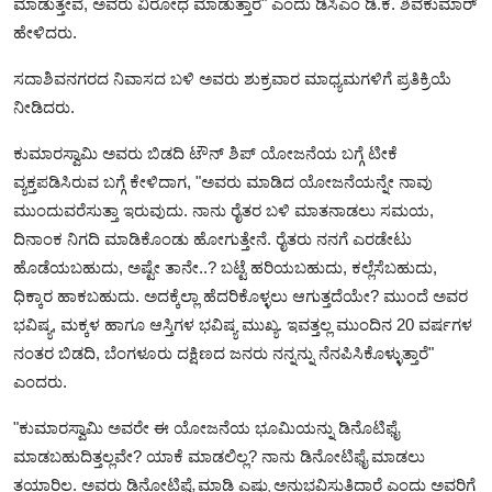
ಮಾಡುತ್ತೇವೆ, ಅವರು ವಿರೋಧ ಮಾಡುತ್ತಾರೆ" ಎಂದು ಡಿಸಿಎಂ ಡಿ.ಕೆ. ಶಿವಕುಮಾರ್
ಹೇಳಿದರು.
ಸದಾಶಿವನಗರದ ನಿವಾಸದ ಬಳಿ ಅವರು ಶುಕ್ರವಾರ ಮಾಧ್ಯಮಗಳಿಗೆ ಪ್ರತಿಕ್ರಿಯೆ
ನೀಡಿದರು.
ಕುಮಾರಸ್ವಾಮಿ ಅವರು ಬಿಡದಿ ಟೌನ್ ಶಿಪ್ ಯೋಜನೆಯ ಬಗ್ಗೆ ಟೀಕೆ
ವ್ಯಕ್ತಪಡಿಸಿರುವ ಬಗ್ಗೆ ಕೇಳಿದಾಗ, "ಅವರು ಮಾಡಿದ ಯೋಜನೆಯನ್ನೇ ನಾವು
ಮುಂದುವರೆಸುತ್ತಾ ಇರುವುದು. ನಾನು ರೈತರ ಬಳಿ ಮಾತನಾಡಲು ಸಮಯ,
ದಿನಾಂಕ ನಿಗದಿ ಮಾಡಿಕೊಂಡು ಹೋಗುತ್ತೇನೆ. ರೈತರು ನನಗೆ ಎರಡೇಟು
ಹೊಡೆಯಬಹುದು, ಅಷ್ಟೇ ತಾನೇ..? ಬಟ್ಟೆ ಹರಿಯಬಹುದು, ಕಲ್ಲೆಸೆಬಹುದು,
ಧಿಕ್ಕಾರ ಹಾಕಬಹುದು. ಅದಕ್ಕೆಲ್ಲಾ ಹೆದರಿಕೊಳ್ಳಲು ಆಗುತ್ತದೆಯೇ? ಮುಂದೆ ಅವರ
ಭವಿಷ್ಯ, ಮಕ್ಕಳ ಹಾಗೂ ಆಸ್ತಿಗಳ ಭವಿಷ್ಯ ಮುಖ್ಯ. ಇವತ್ತಲ್ಲ ಮುಂದಿನ 20 ವರ್ಷಗಳ
ನಂತರ ಬಿಡದಿ, ಬೆಂಗಳೂರು ದಕ್ಷಿಣದ ಜನರು ನನ್ನನ್ನು ನೆನಪಿಸಿಕೊಳ್ಳುತ್ತಾರೆ"
ಎಂದರು.
"ಕುಮಾರಸ್ವಾಮಿ ಅವರೇ ಈ ಯೋಜನೆಯ ಭೂಮಿಯನ್ನು ಡಿನೊಟಿಫೈ
ಮಾಡಬಹುದಿತ್ತಲ್ಲವೇ? ಯಾಕೆ ಮಾಡಲಿಲ್ಲ? ನಾನು ಡಿನೋಟಿಫೈ ಮಾಡಲು
ತಯಾರಿಲ್ಲ. ಅವರು ಡಿನೋಟಿಫೈ ಮಾಡಿ ಎಷ್ಟು ಅನುಭವಿಸುತ್ತಿದ್ದಾರೆ ಎಂದು ಅವರಿಗೆ