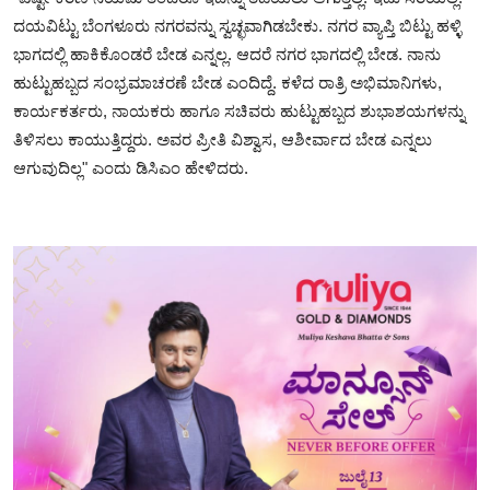
ದಯವಿಟ್ಟು ಬೆಂಗಳೂರು ನಗರವನ್ನು ಸ್ವಚ್ಛವಾಗಿಡಬೇಕು.‌ ನಗರ ವ್ಯಾಪ್ತಿ ಬಿಟ್ಟು ಹಳ್ಳಿ
ಭಾಗದಲ್ಲಿ ಹಾಕಿಕೊಂಡರೆ ಬೇಡ ಎನ್ನಲ್ಲ. ಆದರೆ ನಗರ ಭಾಗದಲ್ಲಿ ಬೇಡ. ನಾನು
ಹುಟ್ಟುಹಬ್ಬದ ಸಂಭ್ರಮಾಚರಣೆ ಬೇಡ ಎಂದಿದ್ದೆ. ಕಳೆದ ರಾತ್ರಿ ಅಭಿಮಾನಿಗಳು,
ಕಾರ್ಯಕರ್ತರು, ನಾಯಕರು ಹಾಗೂ ಸಚಿವರು ಹುಟ್ಟುಹಬ್ಬದ ಶುಭಾಶಯಗಳನ್ನು
ತಿಳಿಸಲು ಕಾಯುತ್ತಿದ್ದರು. ಅವರ ಪ್ರೀತಿ ವಿಶ್ವಾಸ, ಆಶೀರ್ವಾದ ಬೇಡ ಎನ್ನಲು
ಆಗುವುದಿಲ್ಲ" ಎಂದು ಡಿಸಿಎಂ ಹೇಳಿದರು.