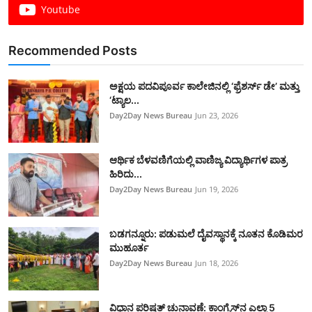
Youtube
Recommended Posts
ಅಕ್ಷಯ ಪದವಿಪೂರ್ವ ಕಾಲೇಜಿನಲ್ಲಿ ‘ಫ್ರೆಶರ್ಸ್ ಡೇ’ ಮತ್ತು
‘ಟ್ಯಾಲ...
Day2Day News Bureau
Jun 23, 2026
​ಆರ್ಥಿಕ ಬೆಳವಣಿಗೆಯಲ್ಲಿ ವಾಣಿಜ್ಯ ವಿದ್ಯಾರ್ಥಿಗಳ ಪಾತ್ರ
ಹಿರಿದು...
Day2Day News Bureau
Jun 19, 2026
ಬಡಗನ್ನೂರು: ಪಡುಮಲೆ ದೈವಸ್ಥಾನಕ್ಕೆ ನೂತನ ಕೊಡಿಮರ
ಮುಹೂರ್ತ
Day2Day News Bureau
Jun 18, 2026
ವಿಧಾನ ಪರಿಷತ್ ಚುನಾವಣೆ: ಕಾಂಗ್ರೆಸ್‌ನ ಎಲ್ಲಾ 5