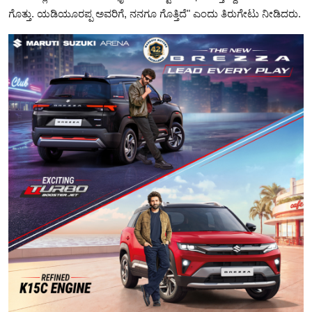
ಗೊತ್ತು‌. ಯಡಿಯೂರಪ್ಪ ಅವರಿಗೆ, ನನಗೂ ಗೊತ್ತಿದೆ" ಎಂದು ತಿರುಗೇಟು ನೀಡಿದರು‌.