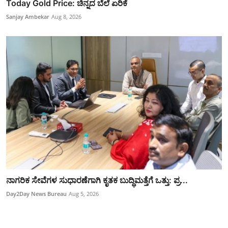
Today Gold Price: ಚಿನ್ನದ ಬೆಲೆ ಏರಿಕೆ
Sanjay Ambekar
Aug 8, 2026
ನಾಗರಿಕ ಸೇವೆಗಳ ಸುಧಾರಣೆಗಾಗಿ ಕೃತಕ ಬುದ್ಧಿಮತ್ತೆಗೆ ಒತ್ತು: ಪ್ರ...
Day2Day News Bureau
Aug 5, 2026