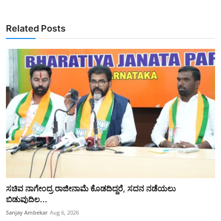
Related Posts
ಸಚಿವ ನಾಗೇಂದ್ರ ರಾಜೀನಾಮೆ ಕೊಡದಿದ್ದರೆ, ಸದನ ನಡೆಯಲು
ಬಿಡುವುದಿಲ...
Sanjay Ambekar
Aug 6, 2026