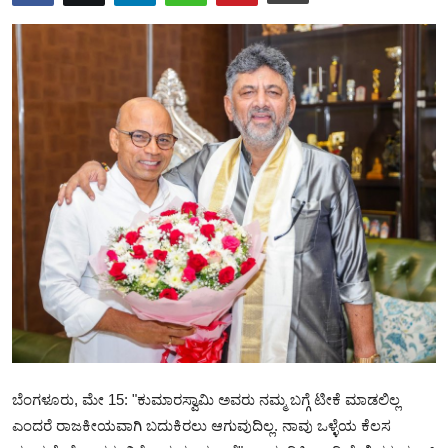
SPORTS
ಬೆಂಗಳೂರು, ಮೇ 15: "ಕುಮಾರಸ್ವಾಮಿ ಅವರು ನಮ್ಮ ಬಗ್ಗೆ ಟೀಕೆ ಮಾಡಲಿಲ್ಲ
ಎಂದರೆ ರಾಜಕೀಯವಾಗಿ ಬದುಕಿರಲು ಆಗುವುದಿಲ್ಲ. ನಾವು ಒಳ್ಳೆಯ ಕೆಲಸ