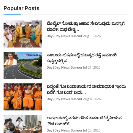
Popular Posts
ಮೊಬೈಲ್ ನೋಡುತ್ತಾ ಆಹಾರ ಸೇವಿಸುವುದು ಮನಸ್ಸಿಗೆ
ಮಾರಕ: ರಾಘವೇಶ್ವ...
Day2Day News Bureau
Aug 1, 2026
ಸಾಣೂರು-ಬಿಕರ್ನಕಟ್ಟೆ ಚತುಷ್ಪಥ ರಸ್ತೆ ಕಾಮಗಾರಿ
ಬನ್ನಡ್ಕದಲ್ಲಿ ಸ...
Day2Day News Bureau
Jul 21, 2026
ಬನ್ನಂಜೆ ಗೋವಿಂದಾಚಾರ್ಯರ ಜೀವನಾಧಾರಿತ 'ಇಂದು
ಏನೆಗೆ ಗೋವಿಂದ' ಬಯ...
Day2Day News Bureau
Aug 4, 2026
ಅಪಘಾತದಲ್ಲಿ ನಗದು ರಹಿತ ತುರ್ತು ಚಿಕಿತ್ಸೆ ನೀಡುವ
'PM ರಾಹತ್'ಗೆ...
Day2Day News Bureau
Jul 25, 2026