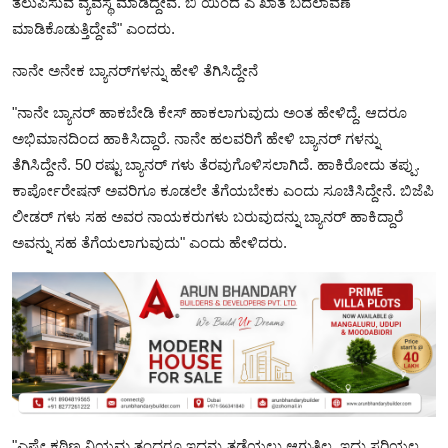
ತಲುಪಿಸುವ ವ್ಯವಸ್ಥೆ ಮಾಡಿದ್ದೇವೆ‌. ಬಿ ಯಿಂದ ಎ ಖಾತೆ ಬದಲಾವಣೆ
ಮಾಡಿಕೊಡುತ್ತಿದ್ದೇವೆ" ಎಂದರು.
ನಾನೇ ಅನೇಕ ಬ್ಯಾನರ್‌ಗಳನ್ನು ಹೇಳಿ ತೆಗಿಸಿದ್ದೇನೆ
"ನಾನೇ ಬ್ಯಾನರ್ ಹಾಕಬೇಡಿ ಕೇಸ್ ಹಾಕಲಾಗುವುದು ಅಂತ ಹೇಳಿದ್ದೆ. ಆದರೂ
ಅಭಿಮಾನದಿಂದ ಹಾಕಿಸಿದ್ದಾರೆ. ನಾನೇ ಹಲವರಿಗೆ ಹೇಳಿ ಬ್ಯಾನರ್ ಗಳನ್ನು
ತೆಗಿಸಿದ್ದೇನೆ. 50 ರಷ್ಟು ಬ್ಯಾನರ್ ಗಳು ತೆರವುಗೊಳಿಸಲಾಗಿದೆ. ಹಾಕಿರೋದು ತಪ್ಪು.
ಕಾರ್ಪೋರೇಷನ್ ಅವರಿಗೂ ಕೂಡಲೇ ತೆಗೆಯಬೇಕು ಎಂದು ಸೂಚಿಸಿದ್ದೇನೆ. ಬಿಜೆಪಿ
ಲೀಡರ್ ಗಳು ಸಹ ಅವರ ನಾಯಕರುಗಳು ಬರುವುದನ್ನು ಬ್ಯಾನರ್ ಹಾಕಿದ್ದಾರೆ
ಅವನ್ನು ಸಹ ತೆಗೆಯಲಾಗುವುದು" ಎಂದು ಹೇಳಿದರು.
"ಎಷ್ಟೇ ಕಠಿಣ ನಿಯಮ ತಂದರೂ ಇದನ್ನು ತಡೆಯಲು ಆಗುತ್ತಿಲ್ಲ. ಇದು ಸರಿಯಲ್ಲ.