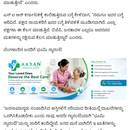
ಮಾಡುತ್ತೇವೆ" ಎಂದರು.
ಎಸ್ ಐ ಆರ್ ಕರ್ನಾಟಕಕ್ಕೆ ಕಾಲಿಡುತ್ತಿರುವ ಬಗ್ಗೆ ಕೇಳಿದಾಗ, "ನಮಗೂ ಇದರ ಬಗ್ಗೆ
ಅರಿವಿದೆ. ಪಕ್ಷದ ನಾಯಕರಿಗೆ ಇದರ ಬಗ್ಗೆ ತಿಳಿವಳಿಕೆ ಮೂಡಿಸಲಾಗಿದೆ. ಎಲ್ಲಾ
ಪಕ್ಷಗಳು ಈ ಕೆಲಸ ಮಾಡುತ್ತಿವೆ. ಬಿಜೆಪಿ, ಜನತಾದಳ ಎಲ್ಲರೂ ಅವರವರ
ಮತಗಳನ್ನು ರಕ್ಷಿಸುವ ಕೆಲಸ ಮಾಡುತ್ತಿದ್ದಾರೆ’ ಎಂದರು.
ಬೆಂಗಳೂರಿನ ಜನರಿಗೆ ಭೂಮಿ ಗ್ಯಾರಂಟಿ
"ಜನಸಾಮಾನ್ಯರು ಸಂಪಾದಿಸಿದ ಆಸ್ತಿಗಳಿಗೆ ಸರಿಯಾದ ರೀತಿಯಲ್ಲಿ ದಾಖಲೆಗಳನ್ನು
ಒದಗಿಸಿಕೊಡಬೇಕು ಎಂದು ನಾವು ಆರನೇ ಗ್ಯಾರಂಟಿಯಾಗಿ "ಭೂಮಿ
ಗ್ಯಾರಂಟಿ"ಯನ್ನು ಜಾರಿಗೆ ತಂದಿದ್ದೇವೆ. ಜನರ ಮನೆ ಬಾಗಿಲಿಗೆ ಇ ಖಾತೆಗಳನ್ನು