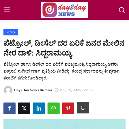
NEWS
Home
ಪೆಟ್ರೋಲ್‌, ಡೀಸೆಲ್ ದರ ಏರಿಕೆ ಜನರ ಮೇಲಿನ
ನೇರ ದಾಳಿ: ಸಿದ್ದರಾಮಯ್ಯ
NEWS
ಪೆಟ್ರೋಲ್ ಹಾಗೂ ಡೀಸೆಲ್‌ ದರ ಏರಿಕೆಗೆ ಮುಖ್ಯಮಂತ್ರಿ ಸಿದ್ದರಾಮಯ್ಯ ಅವರು
COASTAL
ಎಕ್ಸ್‌ನಲ್ಲಿ ಸುದೀರ್ಘವಾಗಿ ಪ್ರತಿಕ್ರಿಯೆ ನೀಡಿದ್ದು, ಕೇಂದ್ರ ಸರ್ಕಾರವನ್ನು ತೀವ್ರವಾಗಿ
ತರಾಟೆಗೆ ತೆಗೆದುಕೊಂಡಿದ್ದಾರೆ.
Auto-Tech
Day2Day News Bureau
May 15, 2026 - 22:06
Jobs
Lifestyle
ENTERTAINMENT