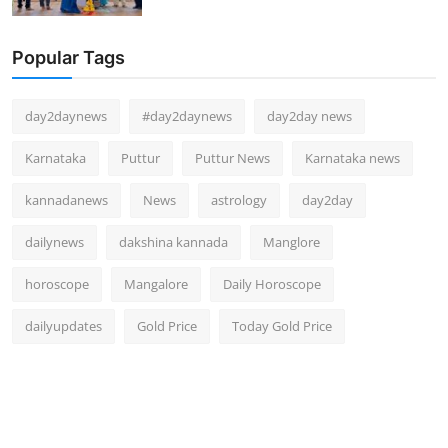
Popular Tags
day2daynews
#day2daynews
day2day news
Karnataka
Puttur
Puttur News
Karnataka news
kannadanews
News
astrology
day2day
dailynews
dakshina kannada
Manglore
horoscope
Mangalore
Daily Horoscope
dailyupdates
Gold Price
Today Gold Price