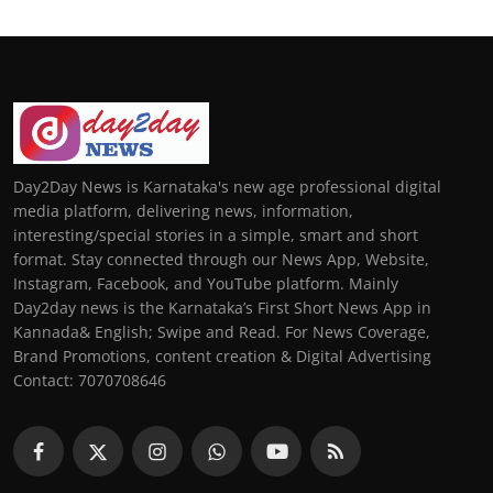
Day2Day News is Karnataka's new age professional digital
media platform, delivering news, information,
interesting/special stories in a simple, smart and short
format. Stay connected through our News App, Website,
Instagram, Facebook, and YouTube platform. Mainly
Day2day news is the Karnataka’s First Short News App in
Kannada& English; Swipe and Read. For News Coverage,
Brand Promotions, content creation & Digital Advertising
Contact: 7070708646