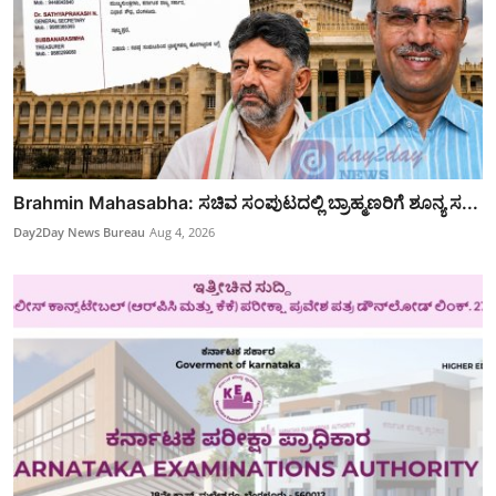
Brahmin Mahasabha: ಸಚಿವ ಸಂಪುಟದಲ್ಲಿ ಬ್ರಾಹ್ಮಣರಿಗೆ ಶೂನ್ಯ ಸ...
Day2Day News Bureau
Aug 4, 2026