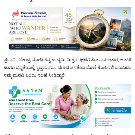
ಪ್ರಧಾನಿ ನರೇಂದ್ರ ಮೋದಿ ತನ್ನ ಉದ್ಯಮಿ ಮಿತ್ರರ ರಕ್ಷಣೆಗೆ ತೋರುವ ಆತುರ, ಕಾಳಜಿ
ಹಾಗೂ ಬದ್ಧತೆಯಲ್ಲಿ ಸ್ವಲ್ಪವಾದರೂ ದೇಶದ ಜನತೆಯ ಮೇಲೆ ತೋರಿಸಲಿ ಎಂಬುದು
ನಮ್ಮ ಮನವಿ ಎಂದು ಸಲಹೆ ನೀಡಿದ್ದಾರೆ.