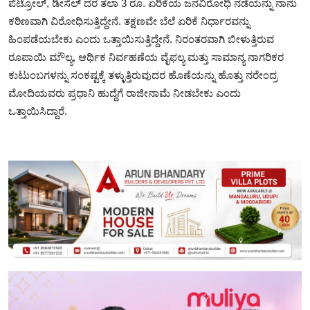
ಪೆಟ್ರೋಲ್‌, ಡೀಸೆಲ್‌ ದರ ತಲಾ 3 ರೂ. ಏರಿಕೆಯ ಜನವಿರೋಧಿ ನಡೆಯನ್ನು ನಾನು
ಕಠಿಣವಾಗಿ ವಿರೋಧಿಸುತ್ತಿದ್ದೇನೆ. ತಕ್ಷಣವೇ ಬೆಲೆ ಏರಿಕೆ ನಿರ್ಧಾರವನ್ನು
ಹಿಂಪಡೆಯಬೇಕು ಎಂದು ಒತ್ತಾಯಿಸುತ್ತಿದ್ದೇನೆ. ನಿರಂತರವಾಗಿ ಬೀಳುತ್ತಿರುವ
ರೂಪಾಯಿ ಮೌಲ್ಯ, ಆರ್ಥಿಕ ನಿರ್ವಹಣೆಯ ವೈಫಲ್ಯ ಮತ್ತು ಸಾಮಾನ್ಯ ನಾಗರಿಕರ
ಕುಟುಂಬಗಳನ್ನು ಸಂಕಷ್ಟಕ್ಕೆ ತಳ್ಳುತ್ತಿರುವುದರ ಹೊಣೆಯನ್ನು ಹೊತ್ತು ನರೇಂದ್ರ
ಮೋದಿಯವರು ಪ್ರಧಾನಿ ಹುದ್ದೆಗೆ ರಾಜೀನಾಮೆ ನೀಡಬೇಕು ಎಂದು
ಒತ್ತಾಯಿಸಿದ್ದಾರೆ.