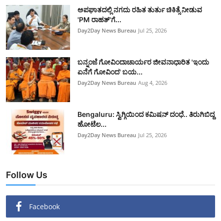
ಅಪಘಾತದಲ್ಲಿ ನಗದು ರಹಿತ ತುರ್ತು ಚಿಕಿತ್ಸೆ ನೀಡುವ
'PM ರಾಹತ್'ಗೆ...
Day2Day News Bureau
Jul 25, 2026
ಬನ್ನಂಜೆ ಗೋವಿಂದಾಚಾರ್ಯರ ಜೀವನಾಧಾರಿತ 'ಇಂದು
ಏನೆಗೆ ಗೋವಿಂದ' ಬಯ...
Day2Day News Bureau
Aug 4, 2026
Bengaluru: ಸ್ವಿಗ್ಗಿಯಿಂದ ಕಮಿಷನ್ ದಂಧೆ.. ತಿರುಗಿಬಿದ್ದ
ಹೋಟೆಲ...
Day2Day News Bureau
Jul 25, 2026
Follow Us
Facebook