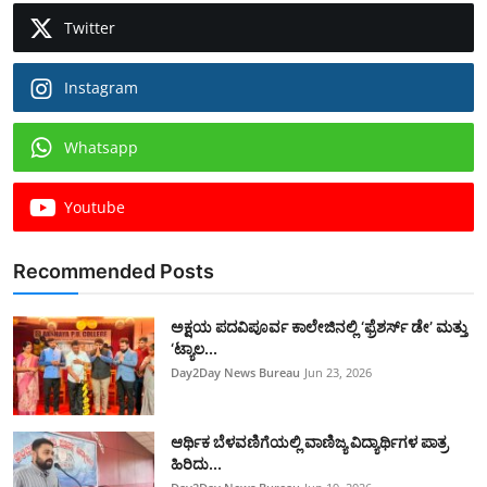
Twitter
Instagram
Whatsapp
Youtube
Recommended Posts
ಅಕ್ಷಯ ಪದವಿಪೂರ್ವ ಕಾಲೇಜಿನಲ್ಲಿ ‘ಫ್ರೆಶರ್ಸ್ ಡೇ’ ಮತ್ತು
‘ಟ್ಯಾಲ...
Day2Day News Bureau
Jun 23, 2026
​ಆರ್ಥಿಕ ಬೆಳವಣಿಗೆಯಲ್ಲಿ ವಾಣಿಜ್ಯ ವಿದ್ಯಾರ್ಥಿಗಳ ಪಾತ್ರ
ಹಿರಿದು...