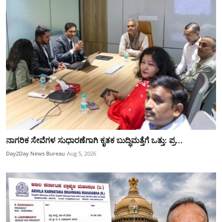
ನಾಗರಿಕ ಸೇವೆಗಳ ಸುಧಾರಣೆಗಾಗಿ ಕೃತಕ ಬುದ್ಧಿಮತ್ತೆಗೆ ಒತ್ತು: ಪ್ರ...
Day2Day News Bureau
Aug 5, 2026