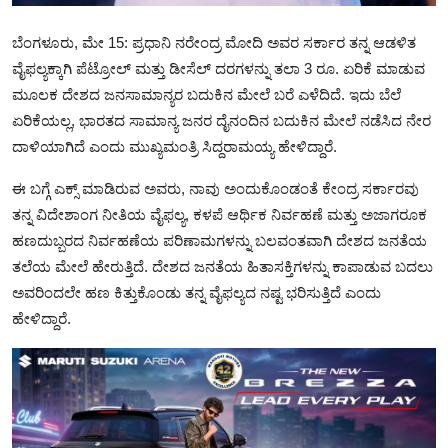
ಬೆಂಗಳೂರು, ಮೇ 15: ಪ್ರಧಾನಿ ನರೇಂದ್ರ ಮೋದಿ ಅವರ ಸರ್ಕಾರ ತನ್ನ ಆಡಳಿತ
ವೈಫಲ್ಯಕ್ಕಾಗಿ ಪೆಟ್ರೋಲ್‌ ಮತ್ತು ಡೀಸೆಲ್‌ ದರಗಳನ್ನು ತಲಾ 3 ರೂ. ಏರಿಕೆ ಮಾಡುವ
ಮೂಲಕ ದೇಶದ ಜನಸಾಮಾನ್ಯರ ಬದುಕಿನ ಮೇಲೆ ಬರೆ ಎಳೆದಿದೆ. ಇದು ಬೆಲೆ
ಏರಿಕೆಯಲ್ಲ, ಭಾರತದ ಸಾಮಾನ್ಯ ಜನರ ದೈನಂದಿನ ಬದುಕಿನ ಮೇಲೆ ನಡೆಸಿದ ನೇರ
ದಾಳಿಯಾಗಿದೆ ಎಂದು ಮುಖ್ಯಮಂತ್ರಿ ಸಿದ್ದರಾಮಯ್ಯ ಹೇಳಿದ್ದಾರೆ.
ಈ ಬಗ್ಗೆ ಎಕ್ಸ್ ಮಾಡಿರುವ ಅವರು, ನಾವು ಅಂದುಕೊಂಡಂತೆ ಕೇಂದ್ರ ಸರ್ಕಾರವು
ತನ್ನ ವಿದೇಶಾಂಗ ನೀತಿಯ ವೈಫಲ್ಯ, ಕಳಪೆ ಆರ್ಥಿಕ ನಿರ್ವಹಣೆ ಮತ್ತು ಅಜಾಗರೂಕ
ಹಣದುಬ್ಬರದ ನಿರ್ವಹಣೆಯ ಪರಿಣಾಮಗಳನ್ನು ಬಲವಂತವಾಗಿ ದೇಶದ ಜನತೆಯ
ತಲೆಯ ಮೇಲೆ ಹೇರುತ್ತಿದೆ. ದೇಶದ ಜನತೆಯ ಹಿತಾಸಕ್ತಿಗಳನ್ನು ಕಾಪಾಡುವ ಬದಲು
ಅವರಿಂದಲೇ ಹಣ ಕಿತ್ತುಕೊಂಡು ತನ್ನ ವೈಫಲ್ಯದ ನಷ್ಟ ಭರಿಸುತ್ತಿದೆ ಎಂದು
ಹೇಳಿದ್ದಾರೆ.