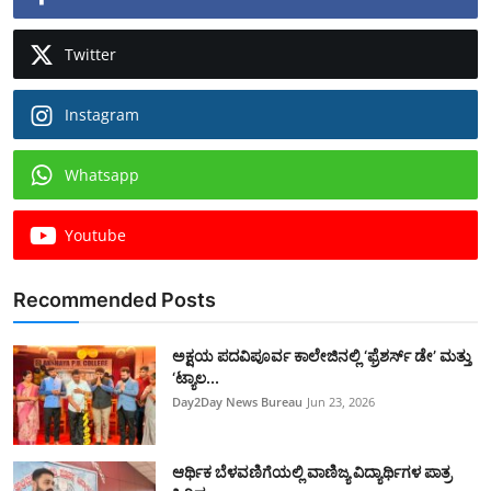
Twitter
Instagram
Whatsapp
Youtube
Recommended Posts
ಅಕ್ಷಯ ಪದವಿಪೂರ್ವ ಕಾಲೇಜಿನಲ್ಲಿ ‘ಫ್ರೆಶರ್ಸ್ ಡೇ’ ಮತ್ತು
‘ಟ್ಯಾಲ...
Day2Day News Bureau
Jun 23, 2026
​ಆರ್ಥಿಕ ಬೆಳವಣಿಗೆಯಲ್ಲಿ ವಾಣಿಜ್ಯ ವಿದ್ಯಾರ್ಥಿಗಳ ಪಾತ್ರ