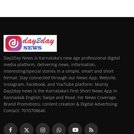
Day2Day News is Karnataka's new age professional digital
media platform, delivering news, information,
interesting/special stories in a simple, smart and short
format. Stay connected through our News App, Website,
Instagram, Facebook, and YouTube platform. Mainly
Day2day news is the Karnataka’s First Short News App in
Kannada& English; Swipe and Read. For News Coverage,
Brand Promotions, content creation & Digital Advertising
Contact: 7070708646