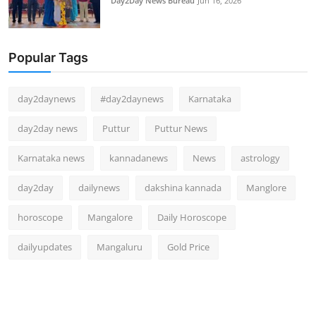
Day2Day News Bureau
Jun 16, 2026
Popular Tags
day2daynews
#day2daynews
Karnataka
day2day news
Puttur
Puttur News
Karnataka news
kannadanews
News
astrology
day2day
dailynews
dakshina kannada
Manglore
horoscope
Mangalore
Daily Horoscope
dailyupdates
Mangaluru
Gold Price