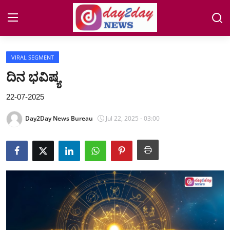
VIRAL SEGMENT
Home
ದಿನ ಭವಿಷ್ಯ
NEWS
22-07-2025
COASTAL
Day2Day News Bureau
Jul 22, 2025 - 03:00
Auto-Tech
Jobs
Lifestyle
ENTERTAINMENT