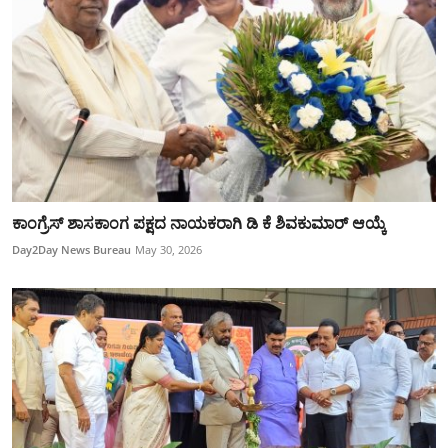
ಕಾಂಗ್ರೆಸ್ ಶಾಸಕಾಂಗ ಪಕ್ಷದ ನಾಯಕರಾಗಿ ಡಿ ಕೆ ಶಿವಕುಮಾರ್ ಆಯ್ಕೆ
Day2Day News Bureau
May 30, 2026