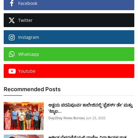
Facebook
Twitter
Instagram
Whatsapp
Youtube
Recommended Posts
ಅಕ್ಷಯ ಪದವಿಪೂರ್ವ ಕಾಲೇಜಿನಲ್ಲಿ ‘ಫ್ರೆಶರ್ಸ್ ಡೇ’ ಮತ್ತು
‘ಟ್ಯಾಲ...
Day2Day News Bureau
Jun 23, 2026
​ಆರ್ಥಿಕ ಬೆಳವಣಿಗೆಯಲ್ಲಿ ವಾಣಿಜ್ಯ ವಿದ್ಯಾರ್ಥಿಗಳ ಪಾತ್ರ