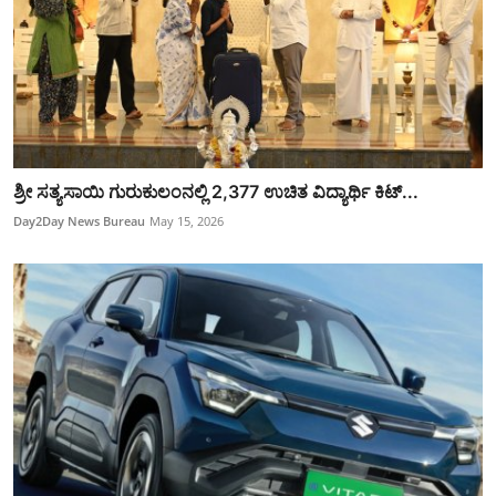
ಶ್ರೀ ಸತ್ಯಸಾಯಿ ಗುರುಕುಲಂನಲ್ಲಿ 2,377 ಉಚಿತ ವಿದ್ಯಾರ್ಥಿ ಕಿಟ್‌...
Day2Day News Bureau
May 15, 2026