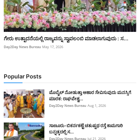
ಗೇರು ಉತ್ಪಾದನೆಯಲ್ಲಿ ರಾಜ್ಯವನ್ನು ಸ್ವಾವಲಂಬಿ ಮಾಡಲಾಗುವುದು : ಸ...
Day2Day News Bureau
May 17, 2026
Popular Posts
ಮೊಬೈಲ್ ನೋಡುತ್ತಾ ಆಹಾರ ಸೇವಿಸುವುದು ಮನಸ್ಸಿಗೆ
ಮಾರಕ: ರಾಘವೇಶ್ವ...
Day2Day News Bureau
Aug 1, 2026
ಸಾಣೂರು-ಬಿಕರ್ನಕಟ್ಟೆ ಚತುಷ್ಪಥ ರಸ್ತೆ ಕಾಮಗಾರಿ
ಬನ್ನಡ್ಕದಲ್ಲಿ ಸ...
Day2Day News Bureau
Jul 21, 2026