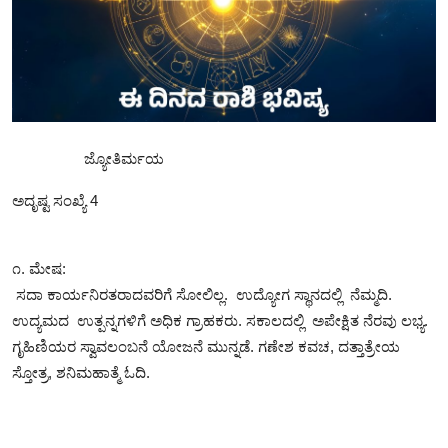
SPORTS
ಜ್ಯೋತಿರ್ಮಯ
ಅದೃಷ್ಟ ಸಂಖ್ಯೆ 4
೧. ಮೇಷ:
ಸದಾ ಕಾರ್ಯನಿರತರಾದವರಿಗೆ ಸೋಲಿಲ್ಲ. ಉದ್ಯೋಗ ಸ್ಥಾನದಲ್ಲಿ ನೆಮ್ಮದಿ.
ಉದ್ಯಮದ ಉತ್ಪನ್ನಗಳಿಗೆ ಅಧಿಕ ಗ್ರಾಹಕರು. ಸಕಾಲದಲ್ಲಿ‌ ಅಪೇಕ್ಷಿತ ನೆರವು ಲಭ್ಯ.
ಗೃಹಿಣಿಯರ ಸ್ವಾವಲಂಬನೆ ಯೋಜನೆ ಮುನ್ನಡೆ. ಗಣೇಶ ಕವಚ, ದತ್ತಾತ್ರೇಯ
ಸ್ತೋತ್ರ, ಶನಿಮಹಾತ್ಮೆ ಓದಿ.