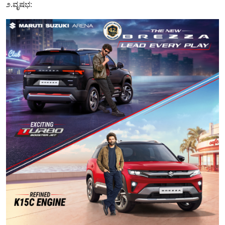
೨.ವೃಷಭ: