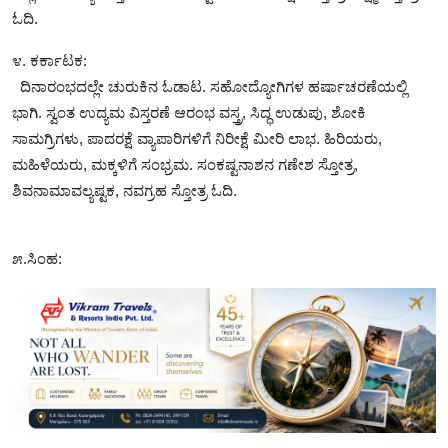
ಓದಿ.
೪. ಕರ್ಕಾಟಕ:
ದಿನಾರಂಭದಲ್ಲೇ ಚುರುಕಿನ ಓಡಾಟ. ಸಹೋದ್ಯೋಗಿಗಳ ಹರ್ಷಾಚರಣೆಯಲ್ಲಿ
ಭಾಗಿ. ಸ್ವಂತ ಉದ್ಯಮ ವಿಸ್ತರಣೆ ಆರಂಭ ವಸ್ತ್ರ, ಸಿದ್ಧ ಉಡುಪು, ಶೋಕಿ
ಸಾಮಗ್ರಿಗಳು, ಪಾದರಕ್ಷೆ ವ್ಯಾಪಾರಿಗಳಿಗೆ ನಿರೀಕ್ಷೆ ಮೀರಿ ಲಾಭ. ಹಿರಿಯರು,
ಮಹಿಳೆಯರು, ಮಕ್ಕಳಿಗೆ ಸಂಭ್ರಮ. ಸಂಕಷ್ಟನಾಶನ ಗಣೇಶ ಸ್ತೋತ್ರ,
ಶಿವನಾಮಾವಲ್ಯಷ್ಟಕ, ನವಗ್ರಹ ಸ್ತೋತ್ರ ಓದಿ.
೫.ಸಿಂಹ: