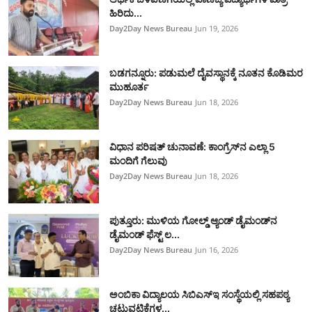
ಹಿರಿದು...
Day2Day News Bureau
Jun 19, 2026
ಬಡಗನ್ನೂರು: ಪಡುಮಲೆ ದೈವಸ್ಥಾನಕ್ಕೆ ನೂತನ ಕೊಡಿಮರ
ಮುಹೂರ್ತ
Day2Day News Bureau
Jun 18, 2026
ವಿಧಾನ ಪರಿಷತ್ ಚುನಾವಣೆ: ಕಾಂಗ್ರೆಸ್‌ನ ಎಲ್ಲಾ 5
ಮಂದಿಗೆ ಗೆಲುವು
Day2Day News Bureau
Jun 18, 2026
ಪುತ್ತೂರು: ಮುಳಿಯ ಗೋಲ್ಡ್ ಆ್ಯಂಡ್ ಡೈಮಂಡ್‌ನ
ಡೈಮಂಡ್ ಫೆಸ್ಟ್‌ ಲ...
Day2Day News Bureau
Jun 16, 2026
ಅಂಬಿಕಾ ವಿದ್ಯಾಲಯ ಸಿಬಿಎಸ್‌ಇ ಸಂಸ್ಥೆಯಲ್ಲಿ ಸಹಪಠ್ಯ
ಚಟುವಟಿಕೆಗಳ...