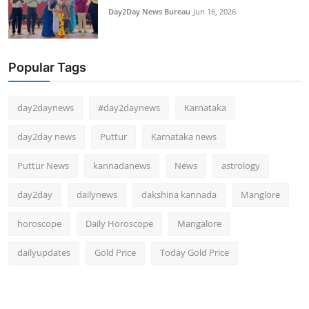
Day2Day News Bureau
Jun 16, 2026
Popular Tags
day2daynews
#day2daynews
Karnataka
day2day news
Puttur
Karnataka news
Puttur News
kannadanews
News
astrology
day2day
dailynews
dakshina kannada
Manglore
horoscope
Daily Horoscope
Mangalore
dailyupdates
Gold Price
Today Gold Price