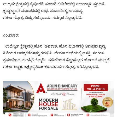
ಉದ್ಯಮ ಕ್ಷೇತ್ರದಲ್ಲಿ ಪೈಪೋಟಿ. ಸರಕಾರಿ ಕಚೇರಿಗಳಲ್ಲಿ ಸಕಾರಾತ್ಮಕ ಸ್ಪಂದನ.
ಕೃಷ್ಯುತ್ಪಾದನೆ‌ ಮಾರಾಟದಲ್ಲಿ ಲಾಭ. ಸಂಸಾರದಲ್ಲಿ ಸಾಮರಸ್ಯ.
ಗಣೇಶ ಸ್ತೋತ್ರ, ವಿಷ್ಣು ಸಹಸ್ರನಾಮ, ನವಗ್ರಹ ಸ್ತೋತ್ರ ಓದಿ.
೧೦.ಮಕರ:
ಉದ್ಯೋಗ ಕ್ಷೇತ್ರದಲ್ಲಿ ಹೊಸ ಅವಕಾಶ. ಹೊಸ ವಿಭಾಗದಲ್ಲಿ ಅನುಭವ ವೃದ್ಧಿ.
ಹಿರಿಯರ ಆವಶ್ಯಕತೆಗಳನ್ನು ಗಮನಿಸಿ. ದೇವತಾರ್ಚನೆಯಲ್ಲಿ ಆಸಕ್ತಿ. ಸಂಗೀತ
ಶ್ರವಣದಿಂದ‌ ಮನಸ್ಸಿಗೆ ನೆಮ್ಮದಿ. ಮಹಿಳೆಯರ ಸ್ವೋದ್ಯೋಗ ಯೋಜನೆ ಮುನ್ನಡೆ.
ಗಣೇಶ ಅಷ್ಟಕ, ಲಕ್ಷ್ಮೀನೃಸಿಂಹ ಕರಾವಲಂಬನ ಸ್ತೋತ್ರ, ಶನಿಸ್ತೋತ್ರ ಓದಿ.