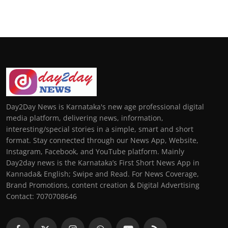
Day2Day News is Karnataka's new age professional digital
media platform, delivering news, information,
interesting/special stories in a simple, smart and short
format. Stay connected through our News App, Website,
Instagram, Facebook, and YouTube platform. Mainly
Day2day news is the Karnataka’s First Short News App in
Kannada& English; Swipe and Read. For News Coverage,
Brand Promotions, content creation & Digital Advertising
Contact: 7070708646