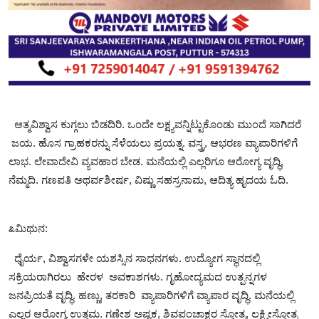
ಆತ್ಮವಿಶ್ವಾಸ ಕುಗ್ಗಲು ಬಿಡದಿರಿ. ಒಂದೇ ಲಕ್ಷ್ಯವನ್ನಿಟ್ಟುಕೊಂಡು ಮುಂದೆ ಸಾಗಿದರೆ
ಜಯ. ಹೊಸ ಗ್ರಾಹಕರನ್ನು ಸೆಳೆಯಲು ಪ್ರಯತ್ನ. ವಸ್ತ್ರ, ಆಭರಣ ವ್ಯಾಪಾರಿಗಳಿಗೆ
ಲಾಭ. ಲೇವಾದೇವಿ ವ್ಯವಹಾರ ಬೇಡ. ಮನೆಯಲ್ಲಿ ಎಲ್ಲರಿಗೂ ಆರೋಗ್ಯ ವೃದ್ಧಿ,
ನೆಮ್ಮದಿ. ಗಣಪತಿ ಅಥರ್ವಶೀರ್ಷ, ವಿಷ್ಣು ಸಹಸ್ರನಾಮ, ಆದಿತ್ಯ ಹೃದಯ ಓದಿ.
೩ಮಿಥುನ:
ಧೈರ್ಯ, ವಿಶ್ವಾಸಗಳೇ ಯಶಸ್ಸಿನ ಸಾಧನಗಳು. ಉದ್ಯೋಗ ಸ್ಥಾನದಲ್ಲಿ
ಸಕ್ರಿಯರಾಗಿರಲು ಹೇರಳ ಅವಕಾಶಗಳು. ಗೃಹೋದ್ಯಮದ ಉತ್ಪನ್ನಗಳ
ಜನಪ್ರಿಯತೆ ವೃದ್ಧಿ. ಹಣ್ಣು, ತರಕಾರಿ ವ್ಯಾಪಾರಿಗಳಿಗೆ ವ್ಯಾಪಾರ ವೃದ್ಧಿ. ಮನೆಯಲ್ಲಿ
ಎಲ್ಲರ ಆರೋಗ್ಯ ಉತ್ತಮ. ಗಣೇಶ ಅಷ್ಟಕ, ಶಿವಪಂಚಾಕ್ಷರ ಸ್ತೋತ್ರ, ಲಕ್ಷ್ಮೀಸ್ತೋತ್ರ