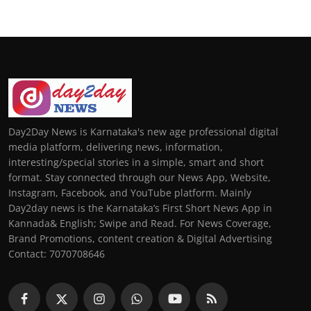
Day2Day News is Karnataka's new age professional digital
media platform, delivering news, information,
interesting/special stories in a simple, smart and short
format. Stay connected through our News App, Website,
Instagram, Facebook, and YouTube platform. Mainly
Day2day news is the Karnataka’s First Short News App in
Kannada& English; Swipe and Read. For News Coverage,
Brand Promotions, content creation & Digital Advertising
Contact: 7070708646