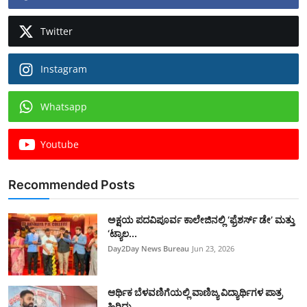
Twitter
Instagram
Whatsapp
Youtube
Recommended Posts
ಅಕ್ಷಯ ಪದವಿಪೂರ್ವ ಕಾಲೇಜಿನಲ್ಲಿ ‘ಫ್ರೆಶರ್ಸ್ ಡೇ’ ಮತ್ತು
‘ಟ್ಯಾಲ...
Day2Day News Bureau
Jun 23, 2026
​ಆರ್ಥಿಕ ಬೆಳವಣಿಗೆಯಲ್ಲಿ ವಾಣಿಜ್ಯ ವಿದ್ಯಾರ್ಥಿಗಳ ಪಾತ್ರ
ಹಿರಿದು...