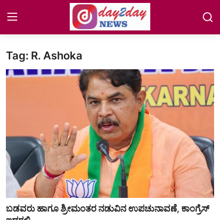
Tag: R. Ashoka
Home
NEWS
COASTAL
Auto-Tech
Jobs
Lifestyle
ENTERTAINMENT
ಬಡವರು ಹಾಗೂ ಶ್ರೀಮಂತರ ನಡುವಿನ ಉಪಚುನಾವಣೆ, ಕಾಂಗ್ರೆಸ್