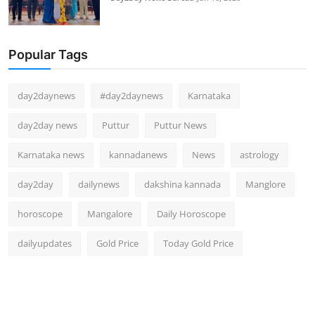
Popular Tags
day2daynews
#day2daynews
Karnataka
day2day news
Puttur
Puttur News
Karnataka news
kannadanews
News
astrology
day2day
dailynews
dakshina kannada
Manglore
horoscope
Mangalore
Daily Horoscope
dailyupdates
Gold Price
Today Gold Price