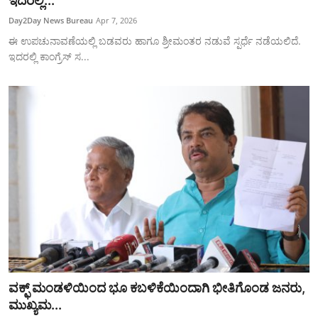
ಇದರಲ್ಲಿ...
SPORTS
Day2Day News Bureau
Apr 7, 2026
ಈ ಉಪಚುನಾವಣೆಯಲ್ಲಿ ಬಡವರು ಹಾಗೂ ಶ್ರೀಮಂತರ ನಡುವೆ ಸ್ಪರ್ಧೆ ನಡೆಯಲಿದೆ.
ಇದರಲ್ಲಿ ಕಾಂಗ್ರೆಸ್ ಸ...
ವಕ್ಫ್‌ ಮಂಡಳಿಯಿಂದ ಭೂ ಕಬಳಿಕೆಯಿಂದಾಗಿ ಭೀತಿಗೊಂಡ ಜನರು,
ಮುಖ್ಯಮ...