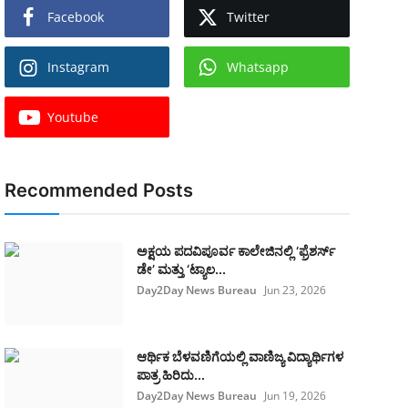
Facebook
Twitter
Instagram
Whatsapp
Youtube
Recommended Posts
ಅಕ್ಷಯ ಪದವಿಪೂರ್ವ ಕಾಲೇಜಿನಲ್ಲಿ ‘ಫ್ರೆಶರ್ಸ್
ಡೇ’ ಮತ್ತು ‘ಟ್ಯಾಲ...
Day2Day News Bureau
Jun 23, 2026
​ಆರ್ಥಿಕ ಬೆಳವಣಿಗೆಯಲ್ಲಿ ವಾಣಿಜ್ಯ ವಿದ್ಯಾರ್ಥಿಗಳ
ಪಾತ್ರ ಹಿರಿದು...
Day2Day News Bureau
Jun 19, 2026