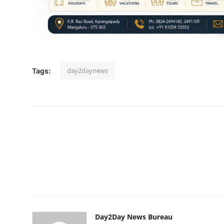
day2daynews
Tags:
Day2Day News Bureau