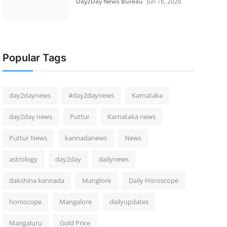
Day2Day News Bureau
Jun 16, 2026
Popular Tags
day2daynews
#day2daynews
Karnataka
day2day news
Puttur
Karnataka news
Puttur News
kannadanews
News
astrology
day2day
dailynews
dakshina kannada
Manglore
Daily Horoscope
horoscope
Mangalore
dailyupdates
Mangaluru
Gold Price